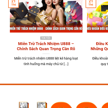
21
21
Th6
Th6
TIN TỨC
ỹ
Miễn Trừ Trách Nhiệm U888 –
Điều 
Chính Sách Quan Trọng Cần Rõ
Những Qu
c
Miễn trừ trách nhiệm U888 liệt kê hàng loạt
Điều khoản
tình huống mà máy chủ từ [...]
quy 