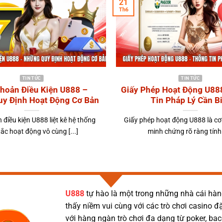
21
Th6
TIN TỨC
TIN TỨC
Khoản Điều Kiện U888 –
Giấy Phép Hoạt Động U88
y Định Hoạt Động Cơ Bản
Tin Pháp Lý Cần B
 điều kiện U888 liệt kê hệ thống
Giấy phép hoạt động U888 là cơ
tắc hoạt động vô cùng [...]
minh chứng rõ ràng tính [
U888
tự hào là một trong những nhà cái hàng
thấy niềm vui cùng với các trò chơi casino đ
với hàng ngàn trò chơi đa dạng từ poker, ba