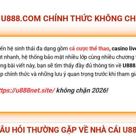
Ủ U888.COM CHÍNH THỨC KHÔNG CHẶ
g đến hệ sinh thái đa dạng gồm
cá cược thể thao
, casino li
rút nhanh, hệ thống bảo mật nhiều lớp cùng nhiều chương 
ong bài viết này, bạn sẽ tìm thấy đầy đủ thông tin về
U888
ập chính thức và những lưu ý quan trọng trước khi tham gi
ttps://u888net.site/
không chặn 2026!
ÂU HỎI THƯỜNG GẶP VỀ NHÀ CÁI U8