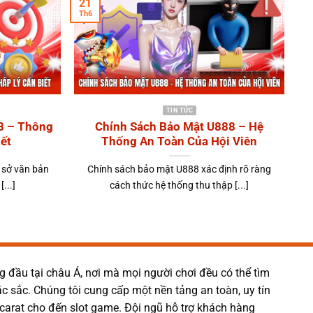
21
Th6
TIN TỨC
8 – Thông
Chính Sách Bảo Mật U888 – Hệ
iết
Thống An Toàn Của Hội Viên
 sở văn bản
Chính sách bảo mật U888 xác định rõ ràng
...]
cách thức hệ thống thu thập [...]
 đầu tại châu Á, nơi mà mọi người chơi đều có thể tìm
ặc sắc. Chúng tôi cung cấp một nền tảng an toàn, uy tín
ccarat cho đến slot game. Đội ngũ hỗ trợ khách hàng