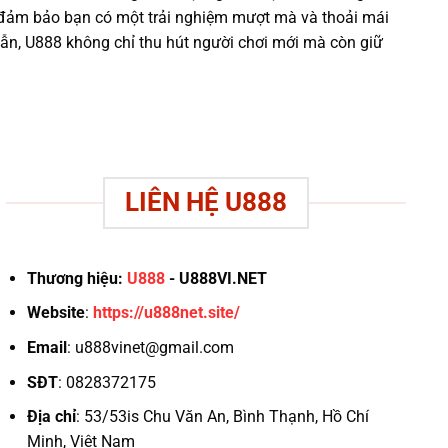
 đảm bảo bạn có một trải nghiệm mượt mà và thoải mái
ẫn, U888 không chỉ thu hút người chơi mới mà còn giữ
LIÊN HỆ U888
Thương hiệu:
U888
- U888VI.NET
Website
:
https://u888net.site/
Email
:
u888vinet@gmail.com
SĐT
: 0828372175
Địa chỉ
: 53/53is Chu Văn An, Bình Thạnh, Hồ Chí
Minh, Việt Nam