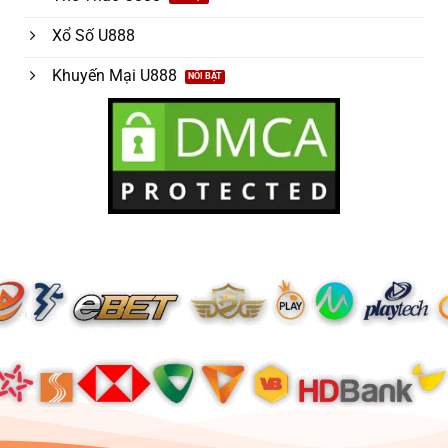
Xổ Số U888
Khuyến Mại U888