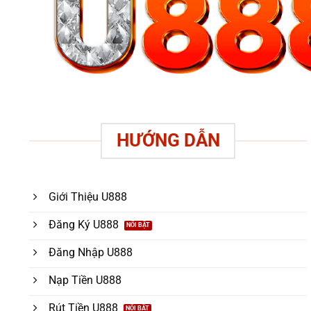
HƯỚNG DẪN
Giới Thiệu U888
Đăng Ký U888
Đăng Nhập U888
Nạp Tiền U888
Rút Tiền U888