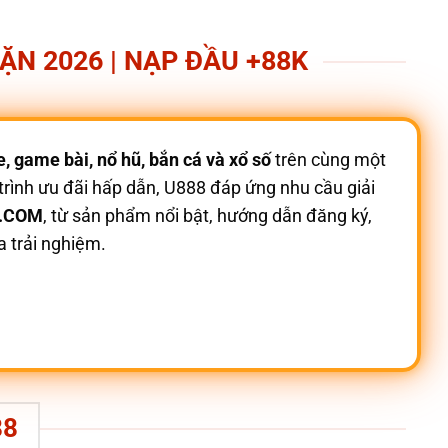
N 2026 | NẠP ĐẦU +88K
ve, game bài, nổ hũ, bắn cá và xổ số
trên cùng một
trình ưu đãi hấp dẫn, U888 đáp ứng nhu cầu giải
.COM
, từ sản phẩm nổi bật, hướng dẫn đăng ký,
a trải nghiệm.
88