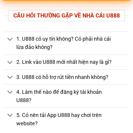
CÂU HỎI THƯỜNG GẶP VỀ NHÀ CÁI U888
1. U888 có uy tín không? Có phải nhà cái
lừa đảo không?
2. Link vào U888 mới nhất hiện nay là gì?
3. U888 có hỗ trợ rút tiền nhanh không?
4. Làm thế nào để đăng ký tài khoản
U888?
5. Có nên tải App U888 hay chơi trên
website?