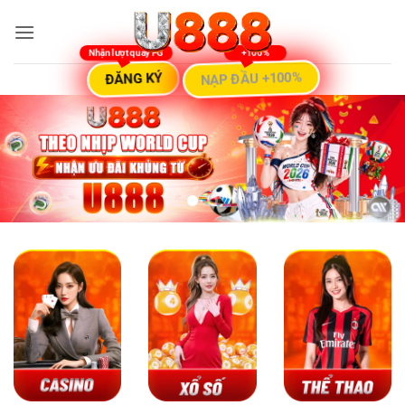
Bỏ
qua
nội
dung
ĐĂNG KÝ
NẠP ĐẦU +100%