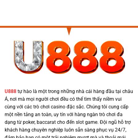
U888
tự hào là một trong những nhà cái hàng đầu tại châu
Á, nơi mà mọi người chơi đều có thể tìm thấy niềm vui
cùng với các trò chơi casino đặc sắc. Chúng tôi cung cấp
một nền tảng an toàn, uy tín với hàng ngàn trò chơi đa
dạng từ poker, baccarat cho đến slot game. Đội ngũ hỗ trợ
khách hàng chuyên nghiệp luôn sẵn sàng phục vụ 24/7,
đảm bảo bạn có một trải nghiệm mượt mà và thoải mái