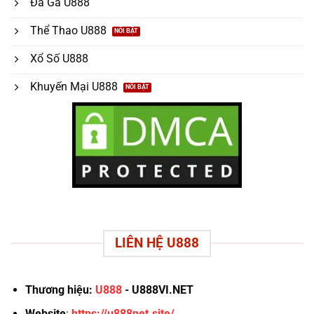
Đá Gà U888
Thể Thao U888
Xổ Số U888
Khuyến Mại U888
LIÊN HỆ U888
Thương hiệu:
U888
- U888VI.NET
Website
:
https://u888net.site/