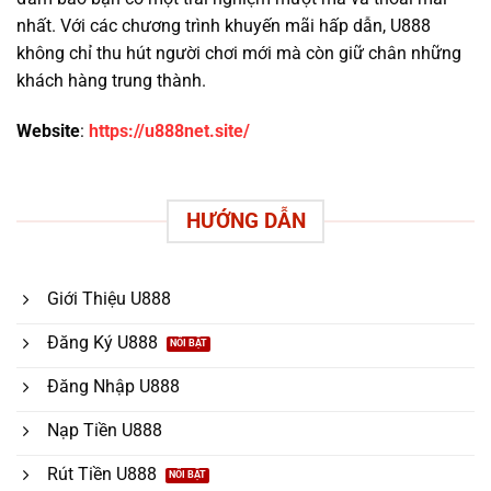
nhất. Với các chương trình khuyến mãi hấp dẫn, U888
không chỉ thu hút người chơi mới mà còn giữ chân những
khách hàng trung thành.
Website
:
https://u888net.site/
HƯỚNG DẪN
Giới Thiệu U888
Đăng Ký U888
Đăng Nhập U888
Nạp Tiền U888
Rút Tiền U888