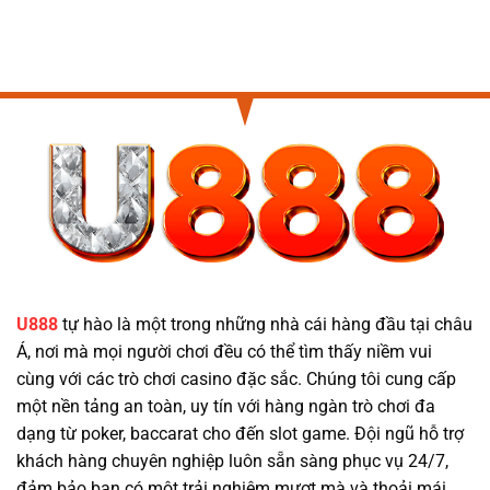
U888
tự hào là một trong những nhà cái hàng đầu tại châu
Á, nơi mà mọi người chơi đều có thể tìm thấy niềm vui
cùng với các trò chơi casino đặc sắc. Chúng tôi cung cấp
một nền tảng an toàn, uy tín với hàng ngàn trò chơi đa
dạng từ poker, baccarat cho đến slot game. Đội ngũ hỗ trợ
khách hàng chuyên nghiệp luôn sẵn sàng phục vụ 24/7,
đảm bảo bạn có một trải nghiệm mượt mà và thoải mái