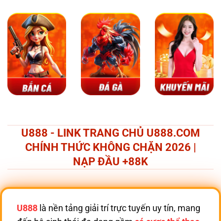
U888 - LINK TRANG CHỦ U888.COM
CHÍNH THỨC KHÔNG CHẶN 2026 |
NẠP ĐẦU +88K
U888
là nền tảng giải trí trực tuyến uy tín, mang