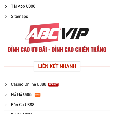
Tải App U888
Sitemaps
LIÊN KẾT NHANH
Casino Online U888
Nổ Hũ U888
Bắn Cá U888